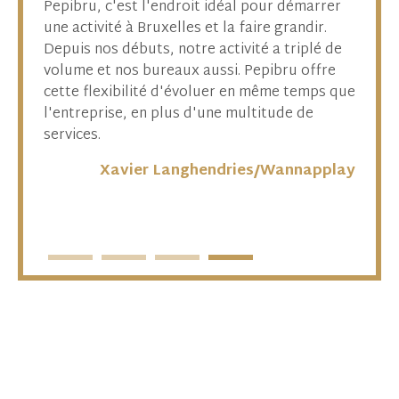
e
Pepibru, c'est l'endroit idéal pour démarrer
Pour le 
t la
une activité à Bruxelles et la faire grandir.
apparais
Depuis nos débuts, notre activité a triplé de
développ
ique
volume et nos bureaux aussi. Pepibru offre
environn
cette flexibilité d'évoluer en même temps que
fonction 
ce
l'entreprise, en plus d'une multitude de
pluridisc
services.
e
Xavier Langhendries/Wannapplay
thea