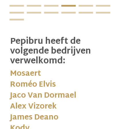
tw
Pepibru heeft de
volgende bedrijven
verwelkomd:
Mosaert
Roméo Elvis
Jaco Van Dormael
Alex Vizorek
James Deano
Kody