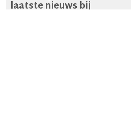
laatste nieuws bij
Pepibru en haar
huurders?
Schrijf u in op onze
newsletter
of consulteer onze archieven!