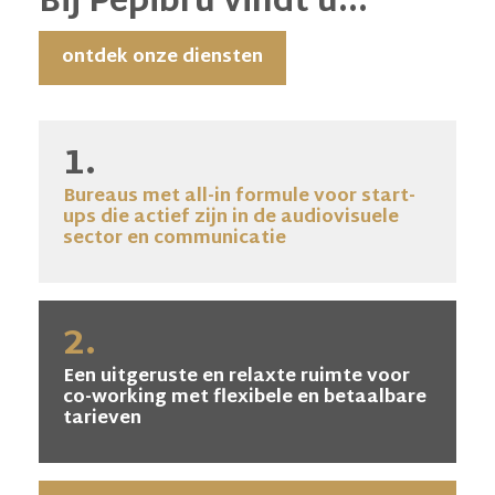
Bij Pepibru vindt u...
ontdek onze diensten
1.
Bureaus met all-in formule voor start-
ups die actief zijn in de audiovisuele
sector en communicatie
2.
Een uitgeruste en relaxte ruimte voor
co-working met flexibele en betaalbare
tarieven