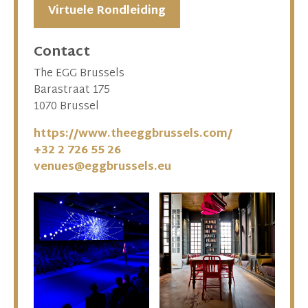
Virtuele Rondleiding
Contact
The EGG Brussels
Barastraat 175
1070 Brussel
https://www.theeggbrussels.com/
+32 2 726 55 26
venues@eggbrussels.eu